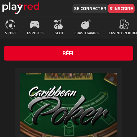
SE CONNECTER
S'INSCRIRE
SPORT
ESPORTS
SLOT
CRASH GAMES
CASINO EN DIRE
RÉEL