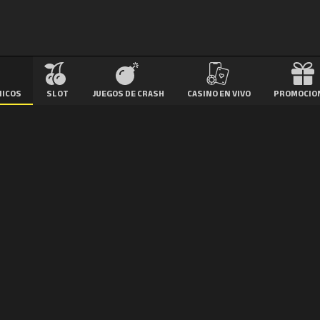
NICOS
SLOT
JUEGOS DE CRASH
CASINO EN VIVO
PROMOCIO