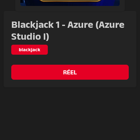
Blackjack 1 - Azure (Azure
Studio I)
blackjack
RÉEL