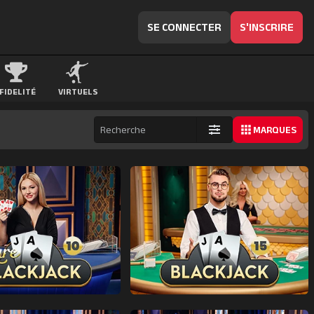
SE CONNECTER
S'INSCRIRE
FIDELITÉ
VIRTUELS
MARQUES