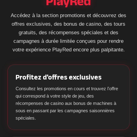
PlayRed
Accédez à la section promotions et découvrez des
offres exclusives, des bonus de casino, des tours
gratuits, des récompenses spéciales et des
campagnes à durée limitée conçues pour rendre
votre expérience PlayRed encore plus palpitante.
Profitez d'offres exclusives
Consultez les promotions en cours et trouvez l'offre
qui correspond à votre style de jeu, des
récompenses de casino aux bonus de machines à
sous en passant par les campagnes saisonnières
spéciales.