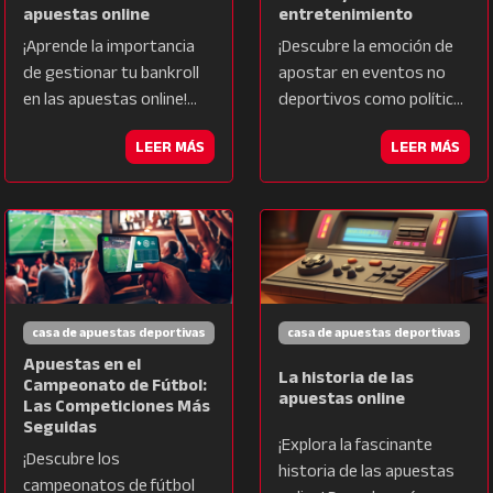
apuestas online
entretenimiento
¡Aprende la importancia
¡Descubre la emoción de
de gestionar tu bankroll
apostar en eventos no
en las apuestas online!
deportivos como política,
Establece límites,
cultura y
LEER MÁS
LEER MÁS
controla tus apuestas y
entretenimiento!
apuesta
Descubre los diversos
responsablemente para
eventos en los que
disfrutar de una
puedes apostar, desde
experiencia sostenible y
elecciones hasta
placentera.
entregas de premios.
casa de apuestas deportivas
casa de apuestas deportivas
Apuestas en el
La historia de las
Campeonato de Fútbol:
apuestas online
Las Competiciones Más
Seguidas
¡Explora la fascinante
¡Descubre los
historia de las apuestas
campeonatos de fútbol