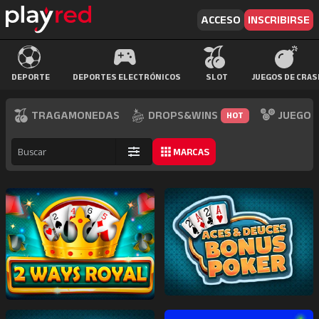
ACCESO
INSCRIBIRSE
DEPORTE
DEPORTES ELECTRÓNICOS
SLOT
JUEGOS DE CRAS
TRAGAMONEDAS
DROPS&WINS
JUEGOS
HOT
MARCAS