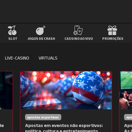
SLOT
JOGOS DE CRASH
CASSINO AO VIVO
PROMOÇÕES
LIVE-CASINO
VIRTUALS
apostas esportivas
apo
de
Apostas em eventos não esportivos:
Apo
política, cultura e entretenimento.
As 