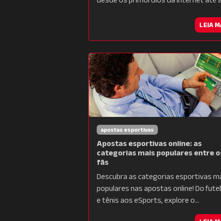
plataformas modernas e compatíveis
com dispositivos móveis disponíveis
LEIA M
hoje.
apostas esportivas
Apostas esportivas online: as
categorias mais populares entre o
fãs
Descubra as categorias esportivas m
populares nas apostas online! Do fute
e tênis aos eSports, explore o
emocionante mundo das apostas