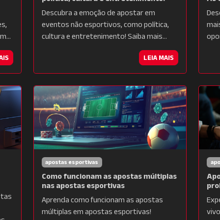
Descubra a emoção de apostar em
Des
es,
eventos não esportivos, como política,
mai
om
cultura e entretenimento! Saiba mais
opo
a
sobre os diversos eventos nos quais
ofe
AIS
LEIA MAIS
você pode apostar, desde eleições até
Lea
premiações.
apostas esportivas
apo
Como funcionam as apostas múltiplas
Apo
nas apostas esportivas
pro
stas
Aprenda como funcionam as apostas
Exp
múltiplas em apostas esportivas!
viv
as