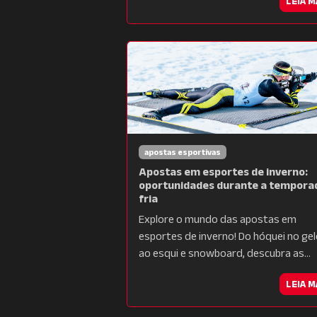
LEIA M
esportivas.
apostas esportivas
Apostas em esportes de inverno:
oportunidades durante a tempora
fria
Explore o mundo das apostas em
esportes de inverno! Do hóquei no ge
ao esqui e snowboard, descubra as
melhores oportunidades de apostas
LEIA M
durante a temporada de frio.