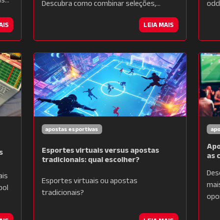
Descubra como combinar seleções,
odd
aumentar suas chances e potencialmente
emo
AIS
LEIA MAIS
ganhar muito com essa estratégia de
gan
apostas emocionante.
apostas esportivas
apo
Apo
Esportes virtuais versus apostas
s
as 
tradicionais: qual escolher?
Des
ais
Esportes virtuais ou apostas
mai
bol
tradicionais?
opo
ofe
Lea