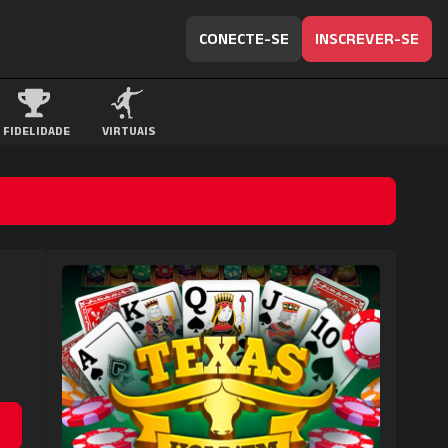
CONECTE-SE
INSCREVER-SE
FIDELIDADE
VIRTUAIS